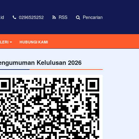
id
0296525252
RSS
Pencarian
LERI
HUBUNGI KAMI
engumuman Kelulusan 2026