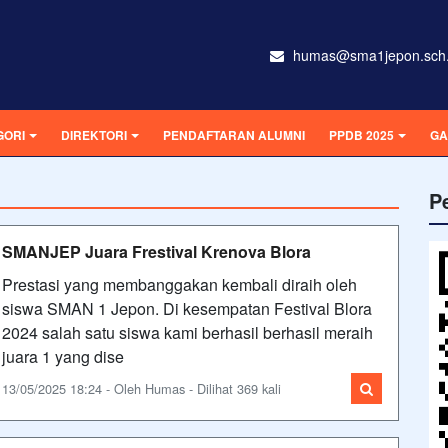
humas@sma1jepon.sch.
GORI
DIREKTORI
PENDAFTARAN ALUMNI
PPDB 2025
GA
P
SMANJEP Juara Frestival Krenova Blora
Prestasi yang membanggakan kembali diraih oleh
siswa SMAN 1 Jepon. Di kesempatan Festival Blora
2024 salah satu siswa kami berhasil berhasil meraih
juara 1 yang dise
13/05/2025 18:24 - Oleh Humas - Dilihat 369 kali