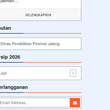
jasmani…
SELENGKAPNYA
autan
DInas Pendidikan Provinsi Jateng
rsip 2026
Juli
1
erlangganan