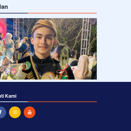
lan
uti Kami