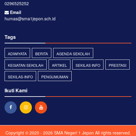
0296525252
Email
humas@sma1jepon.sch.id
Tags
ADIWIYATA
BERITA
AGENDA SEKOLAH
KEGIATAN SEKOLAH
ARTIKEL
SEKILAS INFO
PRESTASI
SEKILAS-INFO
PENGUMUMAN
Ikuti Kami
Copyright © 2020 - 2026
SMA Negeri 1 Jepon
All rights reserved.